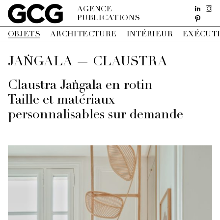
AGENCE
PUBLICATIONS
OBJETS
ARCHITECTURE
INTÉRIEUR
EXÉCUT
JAṄGALA — CLAUSTRA
Claustra Jaṅgala en rotin
Taille et matériaux
personnalisables sur demande