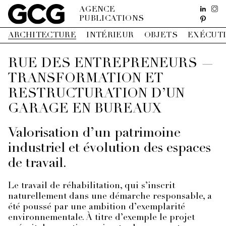
AGENCE
PUBLICATIONS
ARCHITECTURE
INTÉRIEUR
OBJETS
EXÉCUT
RUE DES ENTREPRENEURS —
TRANSFORMATION ET
RESTRUCTURATION D’UN
GARAGE EN BUREAUX
Valorisation d’un patrimoine
industriel et évolution des espaces
de travail.
Le travail de réhabilitation, qui s’inscrit
naturellement dans une démarche responsable, a
été poussé par une ambition d’exemplarité
environnementale.
À titre d’exemple le projet